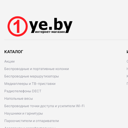
КАТАЛОГ
Акции
Беспроводные и портативные колонки
Беспроводные маршрутизаторы
Медиаплееры и ТВ-приставки
Радиотелефоны DECT
Напольные весы
Беспроводные точки доступа и усилители Wi-Fi
Наушники и гарнитуры
Пароочистители и отпариватели