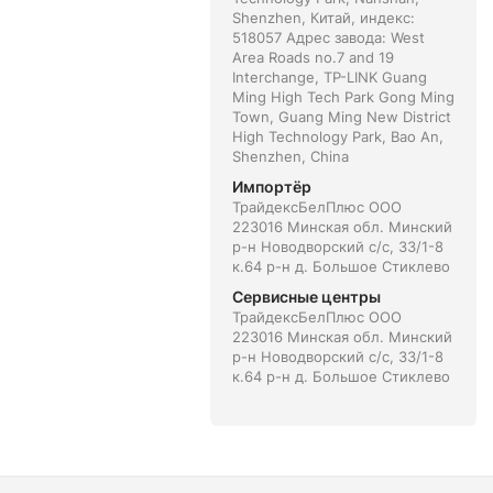
Shenzhen, Китай, индекс:
518057 Адрес завода: West
Area Roads no.7 and 19
Interchange, TP-LINK Guang
Ming High Tech Park Gong Ming
Town, Guang Ming New District
High Technology Park, Bao An,
Shenzhen, China
Импортёр
ТрайдексБелПлюс ООО
223016 Минская обл. Минский
р-н Новодворский с/с, 33/1-8
к.64 р-н д. Большое Стиклево
Сервисные центры
ТрайдексБелПлюс ООО
223016 Минская обл. Минский
р-н Новодворский с/с, 33/1-8
к.64 р-н д. Большое Стиклево