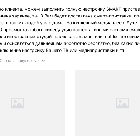
лиента, можем выполнить полную настройку SMART приставки
дена заранее, т.е. В
Вам будет доставлена смарт-приставка
по
осторонних людей у вас дома. На купленный медиаплеер буде
просмотра любого видео\аудио контента, иными словами смо
 и иностранных студий, таких как amazon или netflix, телевиз
ть и обновляться дальнейшем абсолютно бесплатно, без каких л
дключение настройку Вашего ТВ или медиаприставки и тд.
Сначала популярные