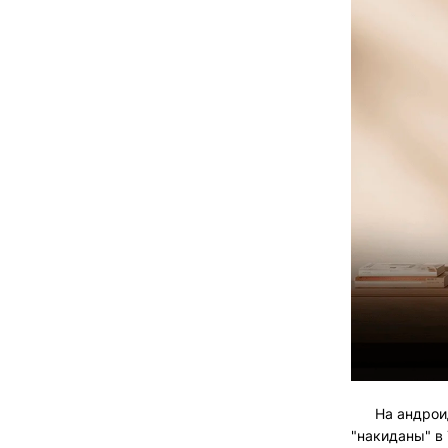
На андроид п
"накиданы" в