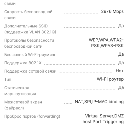
связи
2976 Mbps
Скорость беспроводной
связи
Да
Дополнительные SSID
(поддержка VLAN 802.1Q)
WEP,WPA,WPA2-
Протоколы безопасности
PSK,WPA3-PSK
беспроводной сети
Да
Бесшовный Wi-Fi-роуминг
Да
Поддержка 802.1X
Нет
Поддержка сотовой связи
Wi-Fi роутер
Тип
Да
Статическая
маршрутизация
NAT,SPI,IP-MAC binding
Межсетевой экран
(файрвол)
Virtual Server,DMZ
Проброс портов (forwarding)
host,Port Triggering