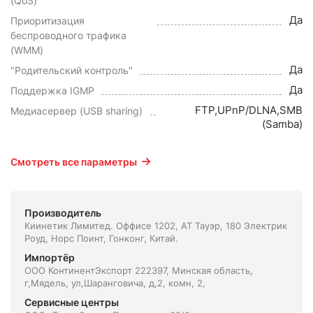
(QoS)
Да
Приоритизация
беспроводного трафика
(WMM)
Да
"Родительский контроль"
Да
Поддержка IGMP
FTP,UPnP/DLNA,SMB
Медиасервер (USB sharing)
(Samba)
Смотреть все параметры
Производитель
Киинетик Лимитед. Оффисе 1202, АТ Тауэр, 180 Электрик
Роуд, Норс Поинт, Гонконг, Китай.
Импортёр
ООО КонтинентЭкспорт 222397, Минская область,
г,Мядель, ул,Шаранговича, д,2, комн, 2,
Сервисные центры