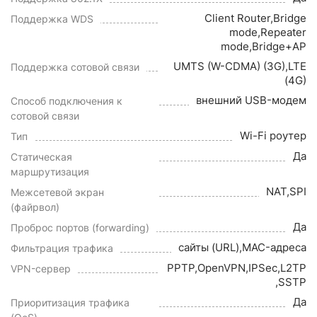
Client Router,Bridge
Поддержка WDS
mode,Repeater
mode,Bridge+AP
UMTS (W-CDMA) (3G),LTE
Поддержка сотовой связи
(4G)
внешний USB-модем
Способ подключения к
сотовой связи
Wi-Fi роутер
Тип
Да
Статическая
маршрутизация
NAT,SPI
Межсетевой экран
(файрвол)
Да
Проброс портов (forwarding)
сайты (URL),MAC-адреса
Фильтрация трафика
PPTP,OpenVPN,IPSec,L2TP
VPN-сервер
,SSTP
Да
Приоритизация трафика