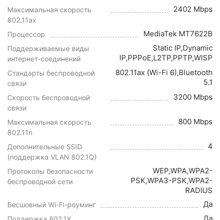
2402 Mbps
Максимальная скорость
802.11ax
MediaTek MT7622B
Процессор
Static IP,Dynamic
Поддерживаемые виды
IP,PPPoE,L2TP,PPTP,WISP
интернет-соединений
802.11ax (Wi-Fi 6),Bluetooth
Стандарты беспроводной
5.1
связи
3200 Mbps
Скорость беспроводной
связи
800 Mbps
Максимальная скорость
802.11n
4
Дополнительные SSID
(поддержка VLAN 802.1Q)
WEP,WPA,WPA2-
Протоколы безопасности
PSK,WPA3-PSK,WPA2-
беспроводной сети
RADIUS
Да
Бесшовный Wi-Fi-роуминг
Да
Поддержка 802.1X