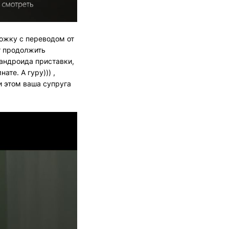
рожку с переводом от
т продолжить
 андроида приставки,
ате. А гуру))) ,
и этом ваша супруга