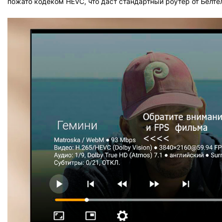
пожато кодеком HEVC, что даст стандартный роутер от Белт