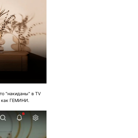
то "накиданы" в TV
сы как ГЕМИНИ.