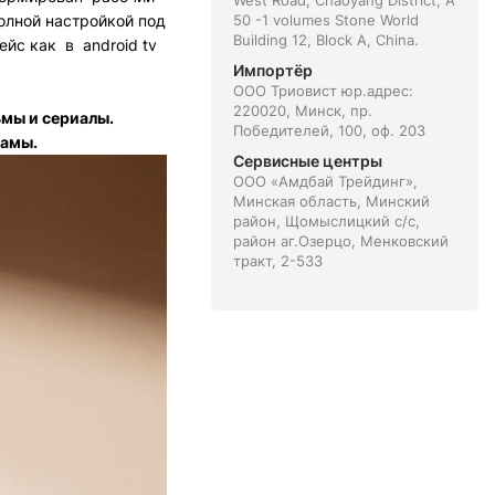
West Road, Chaoyang District, A
олной настройкой под
50 -1 volumes Stone World
Building 12, Block A, China.
йс как в android tv
Импортёр
ООО Триовист юр.адрес:
220020, Минск, пр.
мы и сериалы.
Победителей, 100, оф. 203
ламы.
Сервисные центры
ООО «Амдбай Трейдинг»,
Минская область, Минский
район, Щомыслицкий с/с,
район аг.Озерцо, Менковский
тракт, 2-533