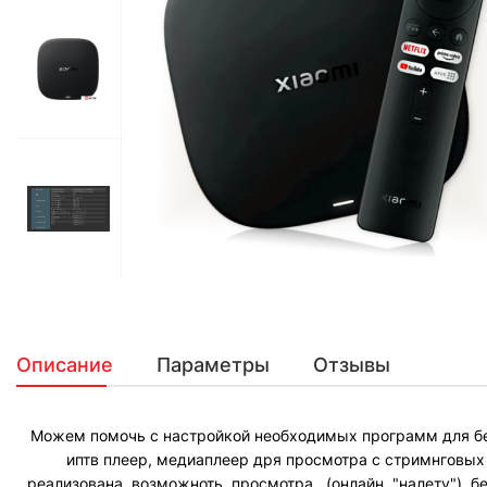
Описание
Параметры
Отзывы
Можем помочь с настройкой необходимых программ для бе
иптв плеер, медиаплеер дря просмотра с стримнговых 
реализована возможноть просмотра (онлайн "налету") бе