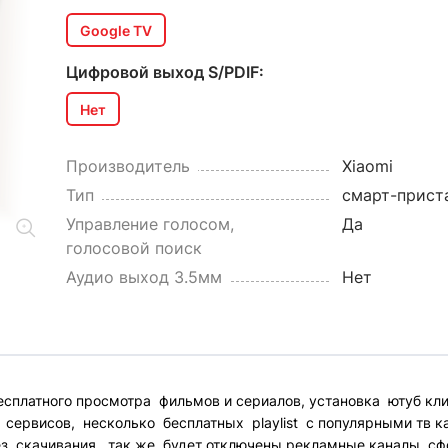
Google TV
Цифровой выход S/PDIF:
Нет
Производитель
Xiaomi
Тип
смарт-прист
Управление голосом,
Да
голосовой поиск
Аудио выход 3.5мм
Нет
сплатного просмотра фильмов и сериалов, установка ютуб кл
сервисов, несколько бесплатных playlist с популярными тв ка
з скачивания , так же будет отключены рекламные каналы, с