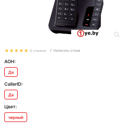
Написать отзыв
(2 отзывов)
АОН:
Да
CallerID:
Да
Цвет:
черный