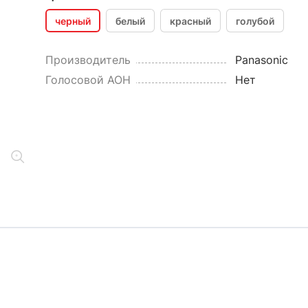
черный
белый
красный
голубой
Производитель
Panasonic
Голосовой АОН
Нет