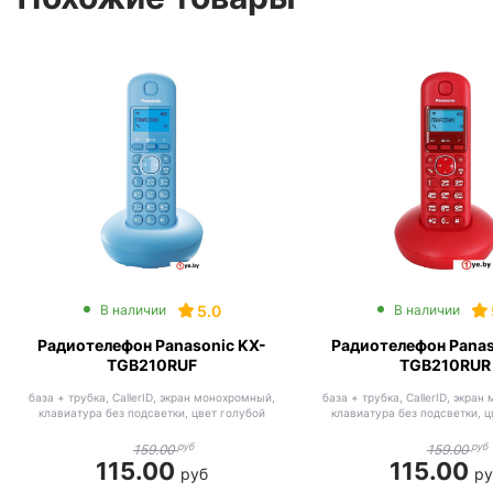
5.0
В наличии
В наличии
Радиотелефон Panasonic KX-
Радиотелефон Panas
TGB210RUF
TGB210RUR
база + трубка, CallerID, экран монохромный,
база + трубка, CallerID, экра
клавиатура без подсветки, цвет голубой
клавиатура без подсветки, 
руб
руб
159.00
159.00
115.00
115.00
руб
ру