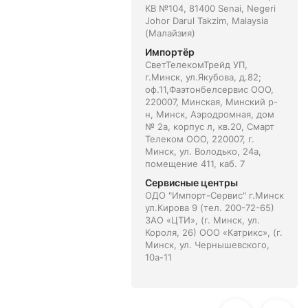
KB №104, 81400 Senai, Negeri
Johor Darul Takzim, Malaysia
(Малайзия)
Импортёр
СветТелекомТрейд УП,
г.Минск, ул.Якубова, д.82;
оф.11,Фаэтонбелсервис ООО,
220007, Минская, Минский р-
н, Минск, Аэродромная, дом
№ 2а, корпус л, кв.20, Смарт
Телеком ООО, 220007, г.
Минск, ул. Володько, 24а,
помещение 411, каб. 7
Сервисные центры
ОДО "Импорт-Сервис" г.Минск
ул.Кирова 9 (тел. 200-72-65)
ЗАО «ЦТИ», (г. Минск, ул.
Короля, 26) ООО «Катрикс», (г.
Минск, ул. Чернышевского,
10а-11