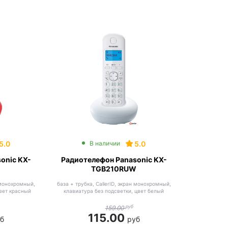
5.0
5.0
В наличии
onic KX-
Радиотелефон Panasonic KX-
TGB210RUW
н монохромный,
база + трубка, CallerID, экран монохромный,
цвет красный
клавиатура без подсветки, цвет белый
руб
159.00
115.00
б
руб