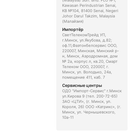
(Malaysia) Sdn. Bhd. PLO №1,
Kawasan Perindustrian Senai,
KB №104, 81400 Senai, Negeri
Johor Darul Takzim, Malaysia
(Малайзия)
Импортёр
СветТелекомТрейд УП,
г.Минск, ул.Якубова, д.82;
оф.11,Фаэтонбелсервис ООО,
220007, Минская, Минский р-
н, Минск, Аэродромная, дом
№ 2а, корпус л, кв.20, Смарт
Телеком ООО, 220007, г.
Минск, ул. Володько, 24а,
помещение 411, каб. 7
Сервисные центры
ОДО "Импорт-Сервис" г.Минск
ул.Кирова 9 (тел. 200-72-65)
ЗАО «ЦТИ», (г. Минск, ул.
Короля, 26) ООО «Катрикс», (г.
Минск, ул. Чернышевского,
10а-11