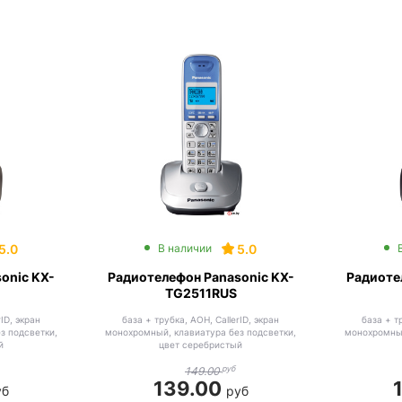
5.0
5.0
В наличии
onic KX-
Радиотелефон Panasonic KX-
Радиоте
TG2511RUS
ID, экран
база + трубка, АОН, CallerID, экран
база + т
з подсветки,
монохромный, клавиатура без подсветки,
монохромный
й
цвет серебристый
руб
149.00
139.00
уб
руб