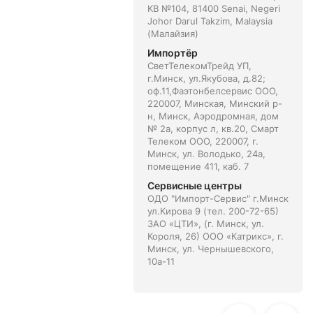
KB №104, 81400 Senai, Negeri
Johor Darul Takzim, Malaysia
(Малайзия)
Импортёр
СветТелекомТрейд УП,
г.Минск, ул.Якубова, д.82;
оф.11,Фаэтонбелсервис ООО,
220007, Минская, Минский р-
н, Минск, Аэродромная, дом
№ 2а, корпус л, кв.20, Смарт
Телеком ООО, 220007, г.
Минск, ул. Володько, 24а,
помещение 411, каб. 7
Сервисные центры
ОДО "Импорт-Сервис" г.Минск
ул.Кирова 9 (тел. 200-72-65)
ЗАО «ЦТИ», (г. Минск, ул.
Короля, 26) ООО «Катрикс», г.
Минск, ул. Чернышевского,
10а-11