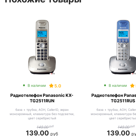
5.0
В наличии
В наличии
Радиотелефон Panasonic KX-
Радиотелефон Panas
TG2511RUN
TG2511RUS
база + трубка, АОН, CallerID, экран
база + трубка, АОН, Caller
монохромный, клавиатура без подсветки,
монохромный, клавиатура бе
цвет серебристый
цвет серебристы
руб
руб
149.00
149.00
139.00
139.00
руб
р