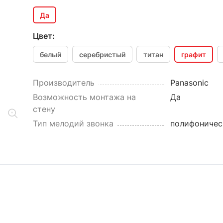
Да
Цвет:
белый
серебристый
титан
графит
Производитель
Panasonic
Возможность монтажа на
Да
стену
Тип мелодий звонка
полифоничес