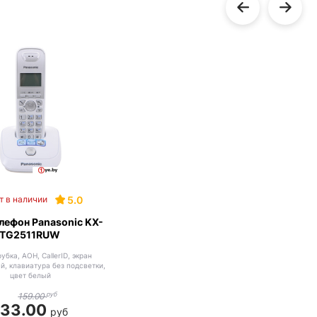
5.0
т в наличии
лефон Panasonic KX-
TG2511RUW
рубка, АОН, CallerID, экран
, клавиатура без подсветки,
цвет белый
руб
159.00
133.00
руб