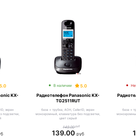
5.0
5.0
В наличии
Не
onic KX-
Радиотелефон Panasonic KX-
Радиоте
TG2511RUT
ID, экран
база + трубка, АОН, CallerID, экран
база + т
з подсветки,
монохромный, клавиатура без подсветки,
монохромный
й
цвет серый
руб
149.00
139.00
уб
руб