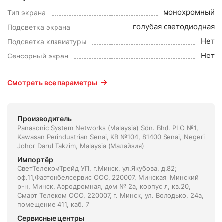
монохромный
Тип экрана
голубая светодиодная
Подсветка экрана
Нет
Подсветка клавиатуры
Нет
Сенсорный экран
Смотреть все параметры
Производитель
Panasonic System Networks (Malaysia) Sdn. Bhd. PLO №1,
Kawasan Perindustrian Senai, KB №104, 81400 Senai, Negeri
Johor Darul Takzim, Malaysia (Малайзия)
Импортёр
СветТелекомТрейд УП, г.Минск, ул.Якубова, д.82;
оф.11,Фаэтонбелсервис ООО, 220007, Минская, Минский
р-н, Минск, Аэродромная, дом № 2а, корпус л, кв.20,
Смарт Телеком ООО, 220007, г. Минск, ул. Володько, 24а,
помещение 411, каб. 7
Сервисные центры