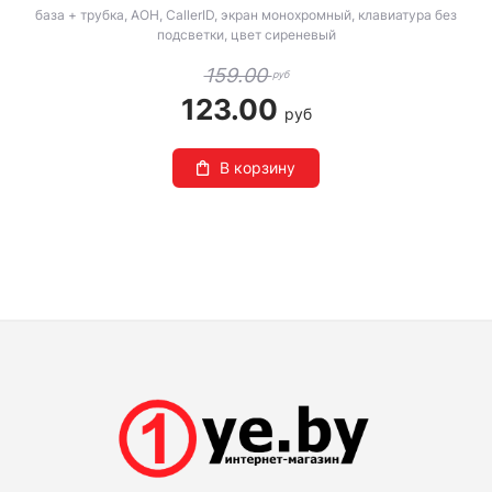
база + трубка, АОН, CallerID, экран монохромный, клавиатура без
подсветки, цвет сиреневый
159.00
руб
123.00
руб
В корзину