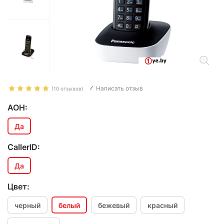
Написать отзыв
(10 отзывов)
АОН:
Да
CallerID:
Да
Цвет:
черный
белый
бежевый
красный