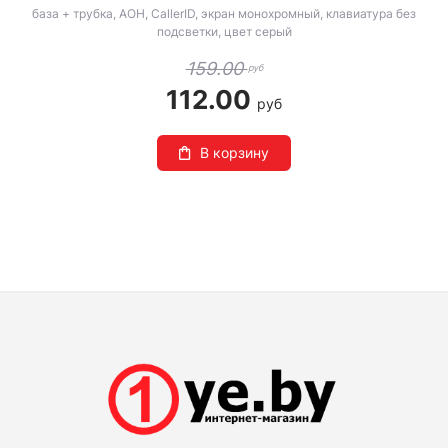
база + трубка, АОН, CallerID, экран монохромный, клавиатура без
подсветки, цвет серый
159.00
руб
112.00
руб
В корзину