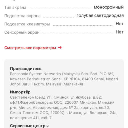
монохромный
Тип экрана
голубая светодиодная
Подсветка экрана
Нет
Подсветка клавиатуры
Нет
Сенсорный экран
Смотреть все параметры
Производитель
Panasonic System Networks (Malaysia) Sdn. Bhd. PLO №1,
Kawasan Perindustrian Senai, KB №104, 81400 Senai, Negeri
Johor Darul Takzim, Malaysia (Малайзия)
Импортёр
СветТелекомТрейд УП, г.Минск, ул.Якубова, д.82;
оф.11,Фаэтонбелсервис ООО, 220007, Минская, Минский
р-н, Минск, Аэродромная, дом № 2а, корпус л, кв.20,
Смарт Телеком ООО, 220007, г. Минск, ул. Володько, 24а,
помещение 411, каб. 7
Сервисные центры