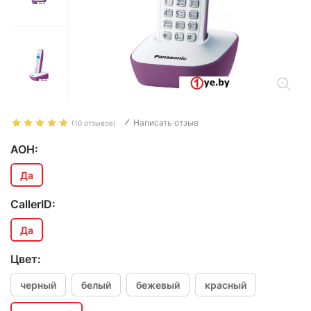
Написать отзыв
(10 отзывов)
АОН:
Да
CallerID:
Да
Цвет:
черный
белый
бежевый
красный