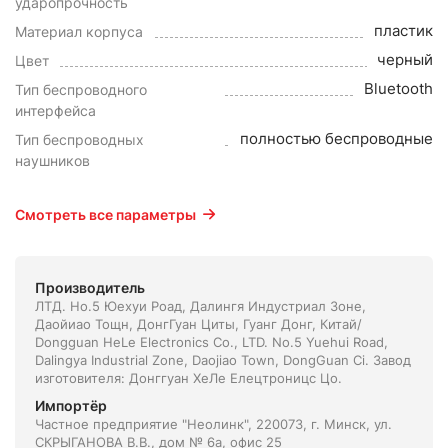
ударопрочность
пластик
Материал корпуса
черный
Цвет
Bluetooth
Тип беспроводного
интерфейса
полностью беспроводные
Тип беспроводных
наушников
Смотреть все параметры
Производитель
ЛТД. Но.5 Юехуи Роад, Далингя Индустриал Зоне,
Даойиао Тощн, ДонгГуан Циты, Гуанг Донг, Китай/
Dongguan HeLe Electronics Co., LTD. No.5 Yuehui Road,
Dalingya Industrial Zone, Daojiao Town, DongGuan Ci. Завод
изготовителя: Донггуан ХеЛе Елецтроницс Цо.
Импортёр
Частное предприятие "Неолинк", 220073, г. Минск, ул.
СКРЫГАНОВА В.В., дом № 6а, офис 25