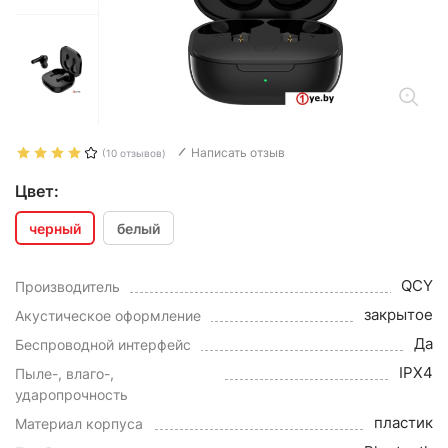
Написать отзыв
(10 отзывов)
Цвет:
черный
белый
QCY
Производитель
закрытое
Акустическое оформление
Да
Беспроводной интерфейс
IPX4
Пыле-, влаго-,
ударопрочность
пластик
Материал корпуса