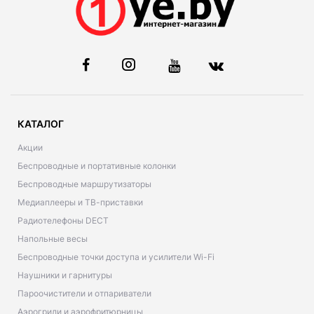
КАТАЛОГ
Акции
Беспроводные и портативные колонки
Беспроводные маршрутизаторы
Медиаплееры и ТВ-приставки
Радиотелефоны DECT
Напольные весы
Беспроводные точки доступа и усилители Wi-Fi
Наушники и гарнитуры
Пароочистители и отпариватели
Аэрогрили и аэрофритюрницы