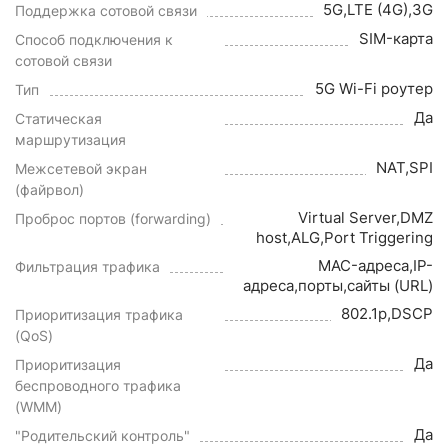
5G,LTE (4G),3G
Поддержка сотовой связи
SIM-карта
Способ подключения к
сотовой связи
5G Wi-Fi роутер
Тип
Да
Статическая
маршрутизация
NAT,SPI
Межсетевой экран
(файрвол)
Virtual Server,DMZ
Проброс портов (forwarding)
host,ALG,Port Triggering
MAC-адреса,IP-
Фильтрация трафика
адреса,порты,сайты (URL)
802.1p,DSCP
Приоритизация трафика
(QoS)
Да
Приоритизация
беспроводного трафика
(WMM)
Да
"Родительский контроль"