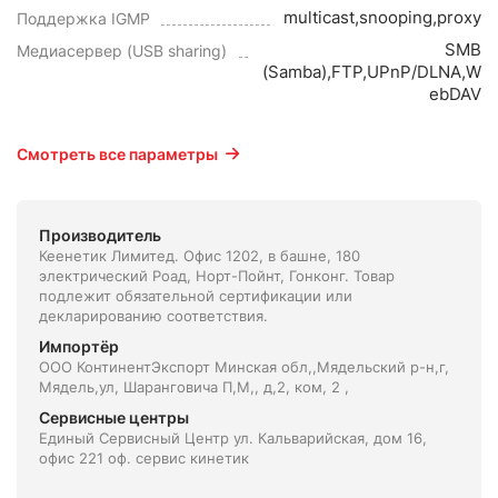
multicast,snooping,proxy
Поддержка IGMP
SMB
Медиасервер (USB sharing)
(Samba),FTP,UPnP/DLNA,W
ebDAV
Смотреть все параметры
Производитель
Кеенетик Лимитед. Офис 1202, в башне, 180
электрический Роад, Норт-Пойнт, Гонконг. Товар
подлежит обязательной сертификации или
декларированию соответствия.
Импортёр
ООО КонтинентЭкспорт Минская обл,,Мядельский р-н,г,
Мядель,ул, Шаранговича П,М,, д,2, ком, 2 ,
Сервисные центры
Единый Сервисный Центр ул. Кальварийская, дом 16,
офис 221 оф. сервис кинетик