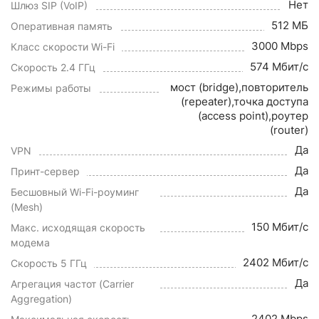
Нет
Шлюз SIP (VoIP)
512 МБ
Оперативная память
3000 Mbps
Класс скорости Wi-Fi
574 Мбит/с
Скорость 2.4 ГГц
мост (bridge),повторитель
Режимы работы
(repeater),точка доступа
(access point),роутер
(router)
Да
VPN
Да
Принт-сервер
Да
Бесшовный Wi-Fi-роуминг
(Mesh)
150 Мбит/с
Макс. исходящая скорость
модема
2402 Мбит/с
Скорость 5 ГГц
Да
Агрегация частот (Carrier
Aggregation)
2402 Mbps