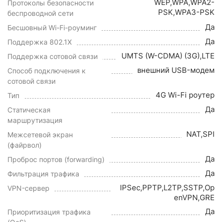
WEP,WPA,WPA2-
Протоколы безопасности
PSK,WPA3-PSK
беспроводной сети
Да
Бесшовный Wi-Fi-роуминг
Да
Поддержка 802.1X
UMTS (W-CDMA) (3G),LTE
Поддержка сотовой связи
внешний USB-модем
Способ подключения к
сотовой связи
4G Wi-Fi роутер
Тип
Да
Статическая
маршрутизация
NAT,SPI
Межсетевой экран
(файрвол)
Да
Проброс портов (forwarding)
Да
Фильтрация трафика
IPSec,PPTP,L2TP,SSTP,Op
VPN-сервер
enVPN,GRE
Да
Приоритизация трафика