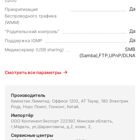
(QoS)
Да
Приоритизация
беспроводного трафика
(WMM)
Да
"Родительский контроль"
Да
Поддержка IGMP
SMB
Медиасервер (USB sharing)
(Samba),FTP,UPnP/DLNA
Смотреть все параметры
Производитель
Киинетик Лимитед. Оффисе 1202, АТ Тауэр, 180 Электрик
Роуд, Норс Поинт, Гонконг, Китай.
Импортёр
ООО КонтинентЭкспорт 222397, Минская область,
г,Мядель, ул,Шаранговича, д,2, комн, 2,
Сервисные центры